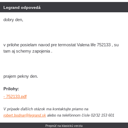
Legrand odpovedá
dobry den,
v prilohe posielam navod pre termostat Valena life 752133 , su
tam aj schemy zapojenia .
prajem pekny den.
Prilohy:
- 752133.pdf
V prípade ďalších otázok ma kontaktujte priamo na
robert.bodnar@legrand.sk
alebo na telefónnom čísle 02/32 153 601
Prepnúť na klasickú verziu