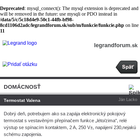
Deprecated
: mysql_connect(): The mysql extension is deprecated and
will be removed in the future: use mysqli or PDO instead in
/data/5/c/5c18d4e9-50c1-44fb-bf98-
8cd1106d2adc/legrandforum.sk/sub/m/funkcie/funkcie.php
on line
11
legrandforum
.sk
DOMÁCNOSŤ
Ján Lacko
Termostat Valena
Dobrý deň, potrebujem ako sa zapája elektronický pokojový
termostat s vestavěným přepínačem funkce „léto/zima“, relé
výstup se spínacím kontaktem, 2 A, 250 V±, napájení 230,nejakú
schému zapojenia.