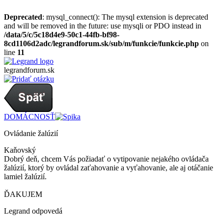
Deprecated
: mysql_connect(): The mysql extension is deprecated
and will be removed in the future: use mysqli or PDO instead in
/data/5/c/5c18d4e9-50c1-44fb-bf98-
8cd1106d2adc/legrandforum.sk/sub/m/funkcie/funkcie.php
on
line
11
legrandforum
.sk
DOMÁCNOSŤ
Ovládanie žalúzií
Kaňovský
Dobrý deň, chcem Vás požiadať o vytipovanie nejakého ovládača
žalúzií, ktorý by ovládal zaťahovanie a vyťahovanie, ale aj otáčanie
lamiel žalúzií.
ĎAKUJEM
Legrand odpovedá