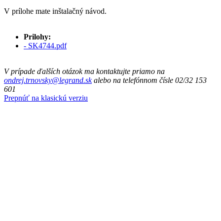
V prílohe mate inštalačný návod.
Prilohy:
- SK4744.pdf
V prípade ďalších otázok ma kontaktujte priamo na
ondrej.trnovsky@legrand.sk
alebo na telefónnom čísle 02/32 153
601
Prepnúť na klasickú verziu