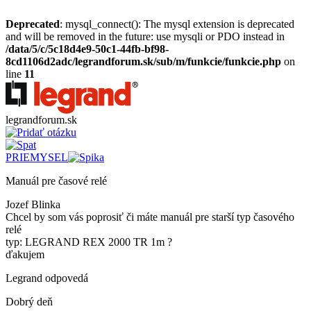
Deprecated
: mysql_connect(): The mysql extension is deprecated
and will be removed in the future: use mysqli or PDO instead in
/data/5/c/5c18d4e9-50c1-44fb-bf98-
8cd1106d2adc/legrandforum.sk/sub/m/funkcie/funkcie.php
on
line
11
legrandforum
.sk
PRIEMYSEL
Manuál pre časové relé
Jozef Blinka
Chcel by som vás poprosiť či máte manuál pre starší typ časového
relé
typ: LEGRAND REX 2000 TR 1m ?
ďakujem
Legrand odpovedá
Dobrý deň