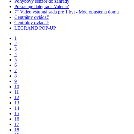
Pohybový senzor do zahrady
Pokracuje dalej rada Valena?
7" Video vstupná sada pre 1 byt - Mód opustenia domu
Centrálny ovládač
Centrálny ovládač
LEGRAND POP-UP
1
2
3
4
5
6
7
8
9
10
11
12
13
14
15
16
17
18