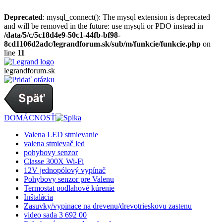
Deprecated
: mysql_connect(): The mysql extension is deprecated
and will be removed in the future: use mysqli or PDO instead in
/data/5/c/5c18d4e9-50c1-44fb-bf98-
8cd1106d2adc/legrandforum.sk/sub/m/funkcie/funkcie.php
on
line
11
legrandforum
.sk
DOMÁCNOSŤ
Valena LED stmievanie
valena stmievač led
pohybovy senzor
Classe 300X Wi-Fi
12V jednopólový vypínač
Pohybovy senzor pre Valenu
Termostat podlahové kúrenie
Inštalácia
Zasuvky/vypinace na drevenu/drevotrieskovu zastenu
video sada 3 692 00