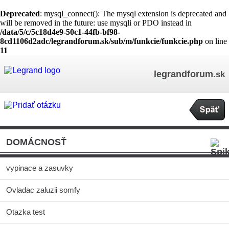
Deprecated
: mysql_connect(): The mysql extension is deprecated and
will be removed in the future: use mysqli or PDO instead in
/data/5/c/5c18d4e9-50c1-44fb-bf98-
8cd1106d2adc/legrandforum.sk/sub/m/funkcie/funkcie.php
on line
11
legrandforum
.sk
DOMÁCNOSŤ
vypinace a zasuvky
Ovladac zaluzii somfy
Otazka test